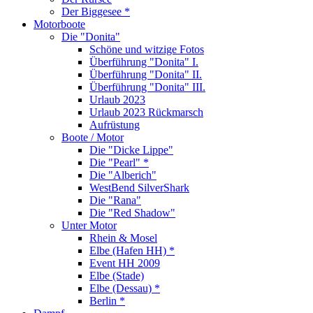
Der Biggesee *
Motorboote
Die "Donita"
Schöne und witzige Fotos
Überführung "Donita" I.
Überführung "Donita" II.
Überführung "Donita" III.
Urlaub 2023
Urlaub 2023 Rückmarsch
Aufrüstung
Boote / Motor
Die "Dicke Lippe"
Die "Pearl" *
Die "Alberich"
WestBend SilverShark
Die "Rana"
Die "Red Shadow"
Unter Motor
Rhein & Mosel
Elbe (Hafen HH) *
Event HH 2009
Elbe (Stade)
Elbe (Dessau) *
Berlin *