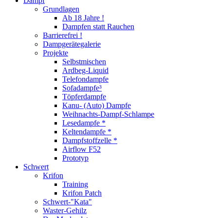
Dampf
Grundlagen
Ab 18 Jahre !
Dampfen statt Rauchen
Barrierefrei !
Dampgerätegalerie
Projekte
Selbstmischen
Ardbeg-Liquid
Telefondampfe
Sofadampfe³
Töpferdampfe
Kanu- (Auto) Dampfe
Weihnachts-Dampf-Schlampe
Lesedampfe *
Keltendampfe *
Dampfstoffzelle *
Airflow F52
Prototyp
Schwert
Krifon
Training
Krifon Patch
Schwert-"Kata"
Waster-Gehilz