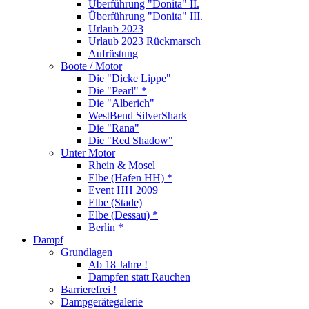
Überführung "Donita" II.
Überführung "Donita" III.
Urlaub 2023
Urlaub 2023 Rückmarsch
Aufrüstung
Boote / Motor
Die "Dicke Lippe"
Die "Pearl" *
Die "Alberich"
WestBend SilverShark
Die "Rana"
Die "Red Shadow"
Unter Motor
Rhein & Mosel
Elbe (Hafen HH) *
Event HH 2009
Elbe (Stade)
Elbe (Dessau) *
Berlin *
Dampf
Grundlagen
Ab 18 Jahre !
Dampfen statt Rauchen
Barrierefrei !
Dampgerätegalerie