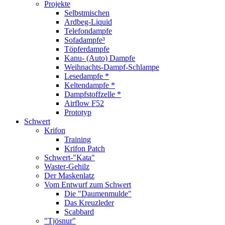
Projekte
Selbstmischen
Ardbeg-Liquid
Telefondampfe
Sofadampfe³
Töpferdampfe
Kanu- (Auto) Dampfe
Weihnachts-Dampf-Schlampe
Lesedampfe *
Keltendampfe *
Dampfstoffzelle *
Airflow F52
Prototyp
Schwert
Krifon
Training
Krifon Patch
Schwert-"Kata"
Waster-Gehilz
Der Maskenlatz
Vom Entwurf zum Schwert
Die "Daumenmulde"
Das Kreuzleder
Scabbard
"Tjösnur"