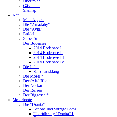
Über mich
Gästebuch
Sitemap
Kanu
Mein Appell
Die "Amadahy"
Die "Ayita"
Paddel
Zubehör
Der Bodensee
2014 Bodensee I
2014 Bodensee II
2014 Bodensee III
2014 Bodensee IV
Die Lahn
Saisonausklang
Die Mosel *
Der (Alt-) Rhein
Der Neckar
Der Rursee
Der Biggesee *
Motorboote
Die "Donita"
Schöne und witzige Fotos
Überführung "Donita" I.