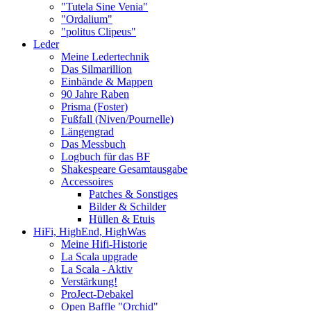
"Tutela Sine Venia"
"Ordalium"
"politus Clipeus"
Leder
Meine Ledertechnik
Das Silmarillion
Einbände & Mappen
90 Jahre Raben
Prisma (Foster)
Fußfall (Niven/Pournelle)
Längengrad
Das Messbuch
Logbuch für das BF
Shakespeare Gesamtausgabe
Accessoires
Patches & Sonstiges
Bilder & Schilder
Hüllen & Etuis
HiFi, HighEnd, HighWas
Meine Hifi-Historie
La Scala upgrade
La Scala - Aktiv
Verstärkung!
ProJect-Debakel
Open Baffle "Orchid"