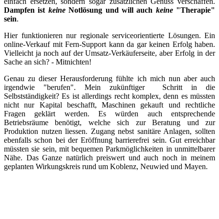
einfach ersetzen, sondern sogar zusätzlichen Genuss verschaffen.
Dampfen ist
keine
Notlösung und will auch
keine
"Therapie"
sein
.
Hier funktionieren nur regionale serviceorientierte Lösungen. Ein
online-Verkauf mit Fern-Support kann da gar keinen Erfolg haben.
Vielleic
ht ja noch auf der
Umsatz-Verkäuferseite, aber Erfolg in der
Sache an sich? - Mitnichten!
Genau zu dieser Herausforderung fühlte ich mich nun aber auch
irgendwie "berufen". Mein zukünftiger Schritt in die
Selbstständigkeit? Es ist allerdings recht komplex, denn es müssten
nicht nur Kapital beschafft, Maschinen gekauft und rechtliche
Fragen geklärt werden. Es würden auch entsprechende
Betriebsräume benötigt, welche sich zur Beratung und zur
Produktion nutzen liessen. Zugang nebst sanitäre Anlagen, sollten
ebenfalls schon bei der Eröffnung barrierefrei sein. Gut erreichbar
müssten sie sein, mit bequemen Parkmöglichkeiten in unmittelbarer
Nähe. Das Ganze natürlich preiswert und auch noch in meinem
geplanten Wirkungskreis rund um Koblenz, Neuwied und Mayen.