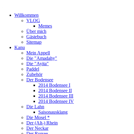
Willkommen
VLOG
Memes
Über mich
Gästebuch
Sitemap
Kanu
Mein Appell
Die "Amadahy"
Die "Ayita"
Paddel
Zubehör
Der Bodensee
2014 Bodensee I
2014 Bodensee II
2014 Bodensee III
2014 Bodensee IV
Die Lahn
Saisonausklang
Die Mosel *
Der (Alt-) Rhein
Der Neckar
Der Rursee