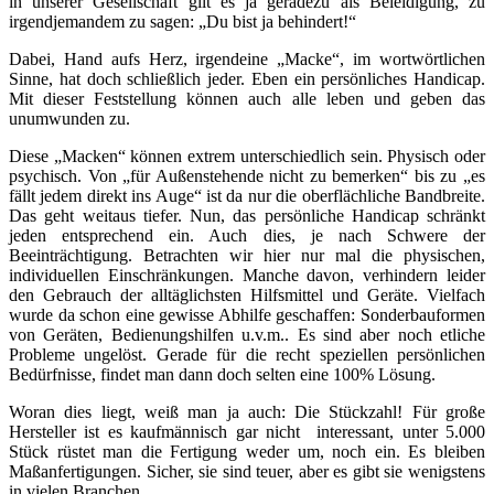
in unserer Gesellschaft gilt es ja geradezu als Beleidigung, zu
irgendjemandem zu sagen: „Du bist ja behindert!“
Dabei, Hand aufs Herz, irgendeine „Macke“, im wortwörtlichen
Sinne, hat doch schließlich jeder. Eben ein persönliches Handicap.
Mit dieser Feststellung können auch alle leben und geben das
unumwunden zu.
Diese „Macken“ können extrem unterschiedlich sein. Physisch oder
psychisch. Von „für Außenstehende nicht zu bemerken“ bis zu „es
fällt jedem direkt ins Auge“ ist da nur die oberflächliche Bandbreite.
Das geht weitaus tiefer. Nun, das persönliche Handicap schränkt
jeden entsprechend ein. Auch dies, je nach Schwere der
Beeinträchtigung. Betrachten wir hier nur mal die physischen,
individuellen Einschränkungen. Manche davon, verhindern leider
den Gebrauch der alltäglichsten Hilfsmittel und Geräte. Vielfach
wurde da schon eine gewisse Abhilfe geschaffen: Sonderbauformen
von Geräten, Bedienungshilfen u.v.m.. Es sind aber noch etliche
Probleme ungelöst. Gerade für die recht speziellen persönlichen
Bedürfnisse, findet man dann doch selten eine 100% Lösung.
Woran dies liegt, weiß man ja auch: Die Stückzahl! Für große
Hersteller ist es kaufmännisch gar nicht interessant, unter 5.000
Stück rüstet man die Fertigung weder um, noch ein. Es bleiben
Maßanfertigungen. Sicher, sie sind teuer, aber es gibt sie wenigstens
in vielen Branchen.