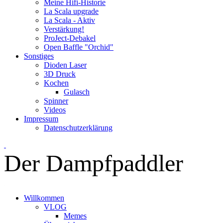
Meine Hifi-Historie
La Scala upgrade
La Scala - Aktiv
Verstärkung!
ProJect-Debakel
Open Baffle "Orchid"
Sonstiges
Dioden Laser
3D Druck
Kochen
Gulasch
Spinner
Videos
Impressum
Datenschutzerklärung
Der Dampfpaddler
Willkommen
VLOG
Memes