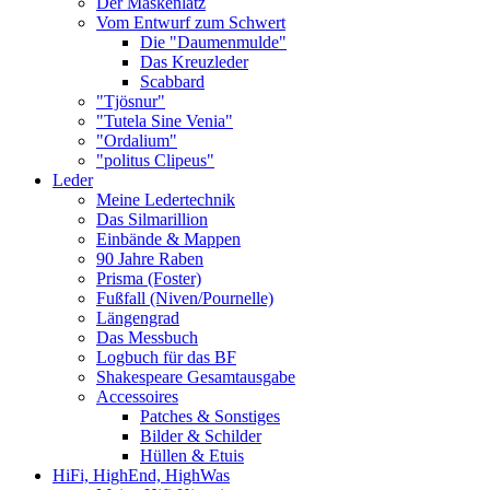
Der Maskenlatz
Vom Entwurf zum Schwert
Die "Daumenmulde"
Das Kreuzleder
Scabbard
"Tjösnur"
"Tutela Sine Venia"
"Ordalium"
"politus Clipeus"
Leder
Meine Ledertechnik
Das Silmarillion
Einbände & Mappen
90 Jahre Raben
Prisma (Foster)
Fußfall (Niven/Pournelle)
Längengrad
Das Messbuch
Logbuch für das BF
Shakespeare Gesamtausgabe
Accessoires
Patches & Sonstiges
Bilder & Schilder
Hüllen & Etuis
HiFi, HighEnd, HighWas