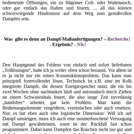
bedienende Öffnungen, ein zu filigraner Coil- oder Wattetausch,
oder gar einfach das Halten und feuern, ... all das
können
schwerwiegende Hindernisse auf dem Weg zum genußvollen
Dampfen sein.
Was gibt es denn an Dampf-Maßanfertigungen? –
Recherche!
- Ergebnis? -
Nix!
Den Hauptgrund des Fehlens von einfach und sofort lieferbaren
„Teillösungen“, hatte ich ja weiter oben schon benannt. Vor allem ist
es ja nicht nur ein reines Konstruktionsproblem. Das kann man
prinzipiell formvollendet lösen. Technisch ist z.B. eine im Rolli
integrierte Dampfe, die dessen Energiespeicher nutzt, die ein bis
zwei Wochen ohne nachtanken läuft und automatisch durch Ziehen
an einem Schwanenhals feuert, die also lange Zeit zuverlässig
„handsfree“ arbeitet, gar kein Problem. Man kann die
Bedienungselemente vergrößern, vereinfachen oder auch ersetzen.
Nur, es hat eben auch eine logistische Dimension: Will ich auf
Dampf umsteigen, muss ich auch eine ununterbrochene Versorgung
mit Dampf gewährleisten, sonst ist der Rückfall fast schon
programmiert. Dabei kann Dampfen das Rauchen nicht nur gut und