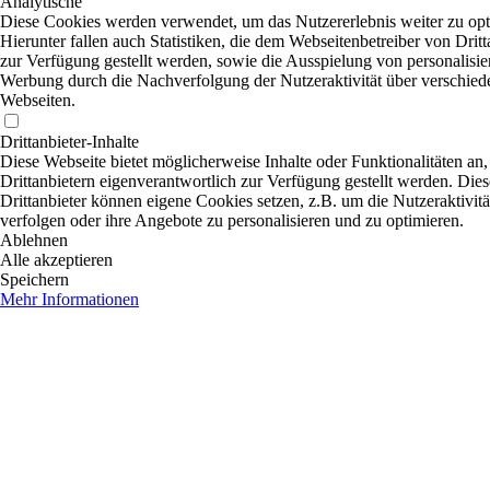
Analytische
Diese Cookies werden verwendet, um das Nutzererlebnis weiter zu opt
Hierunter fallen auch Statistiken, die dem Webseitenbetreiber von Dritt
zur Verfügung gestellt werden, sowie die Ausspielung von personalisier
Werbung durch die Nachverfolgung der Nutzeraktivität über verschied
Webseiten.
Drittanbieter-Inhalte
Diese Webseite bietet möglicherweise Inhalte oder Funktionalitäten an,
Drittanbietern eigenverantwortlich zur Verfügung gestellt werden. Dies
Drittanbieter können eigene Cookies setzen, z.B. um die Nutzeraktivitä
verfolgen oder ihre Angebote zu personalisieren und zu optimieren.
Ablehnen
Alle akzeptieren
Speichern
Mehr Informationen