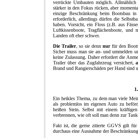
verrückte Umbauten möglich. Allmählich
stärker in den Fokus rücken, aber momentan 
einzige Beschränkung beim Bootsbau in
erforderlich, allerdings dürfen die Selbst
haben. Vorsicht, ein Floss (z.B. aus Fäss
Luftkissenboote, Tragflächenboote, und 
Landen oft eher schwer.
Die Trailer
, so sie denn
nur
für den Boots
Sicher muss man sie an- und ummelden u
keine Zulassung. Daher erfordert die Anme
Trailer über das Zugfahrzeug versichert,
a
Brand und Rangierschäden per Hand sind un
1
Ein heikles Thema, zu dem man viele Mein
als problemlos im eigenen Auto zu beförd
heißen Stein. Selbst mit einem kräftig
verbrennen, wie oft soll man denn zur Tanke
Fakt ist, die gerne zitierte GGVS gilt fü
durchaus eine Ausnahme der Beschränkung