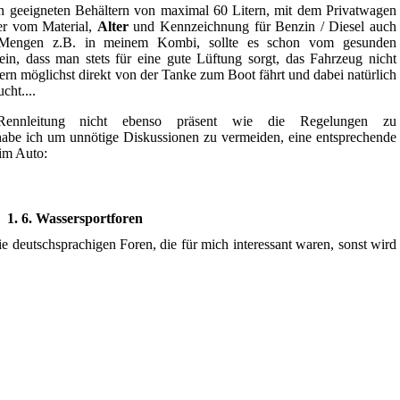
 in geeigneten Behältern von maximal 60 Litern, mit dem Privatwagen
ter vom Material,
Alter
und Kennzeichnung für Benzin / Diesel auch
e Mengen z.B. in meinem Kombi, sollte es schon vom gesunden
ein, dass man stets für eine gute Lüftung sorgt, das Fahrzeug nicht
dern möglichst direkt von der Tanke zum Boot fährt und dabei natürlich
cht....
ennleitung nicht ebenso präsent wie die Regelungen zu
habe ich um unnötige Diskussionen zu vermeiden, eine entsprechende
 im Auto:
1. 6. Wassersportforen
ie deutschsprachigen Foren, die für mich interessant waren, sonst wird