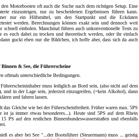
 den Motorbooten oft auch die Suche nach dem richtigen Setup. Eine
aterie einzusteigen, nur zu bescheidenen Ergebnissen führen kann.
mer nur ein Hilfsmittel, um den Startpunkt und die Eckdaten
getestet werden. Berechnungen können exakt sein und dennoch weit
ehr schnell einholen. Manchmal führen auch unkonventionelle Tests zu
e es euch dabei zu trocken und theoretisch werden, oder ihr einfach
 dann guckt eben nur die Bildchen, ich hoffe aber, dass sich da auch
F Binnen & See, die Führerscheine
en oftmals unterschiedliche Bedingungen.
r Führerscheininhaber muss lediglich an Bord sein, (also nicht auf dem
, und in der Lage sein, jederzeit einzugreifen, (=kein Alkohol), dann
lären und fahren lassen.
gilt das Gleiche wie bei der Füherscheinfreiheit. Früher waren max. 5PS
ee ist ja immer etwas besonderes...). Heute sind 5PS auf dem Rhein
15 PS auf den restlichen Binnenbundeswasserstraßen und ebenfalls
ei.
eß es aber bei See "...der Bootsführer (Steuermann) muss ... geistig