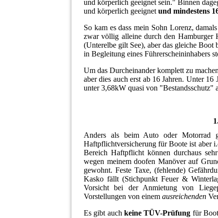
und körperlich geeignet sein." Binnen dageg
und körperlich geeignet
und mindestens 1
So kam es dass mein Sohn Lorenz, damals
zwar völlig alleine durch den Hamburger H
(Unterelbe gilt See), aber das gleiche Boo
in Begleitung eines Führerscheininhabers st
Um das Durcheinander komplett zu machen, 
aber dies auch erst ab 16 Jahren. Unter 16
unter 3,68kW quasi von "Bestandsschutz" 
1
Anders als beim Auto oder Motorrad g
Haftpflichtversicherung für Boote ist aber i
Bereich Haftpflicht können durchaus seh
wegen meinem doofen Manöver auf Grund, w
gewohnt. Feste Taxe, (fehlende) Gefährdu
Kasko fällt (Stichpunkt Feuer & Winterl
Vorsicht bei der Anmietung von Liegep
Vorstellungen von einem
ausreichenden
Ver
Es gibt auch
keine TÜV-Prüfung
für Boot