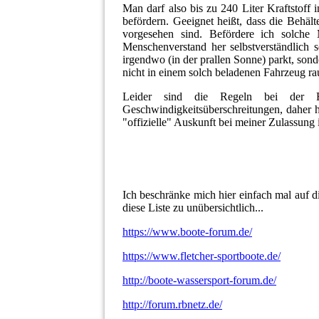
Man darf also bis zu 240 Liter Kraftstoff
befördern. Geeignet heißt, dass die Behäl
vorgesehen sind. Befördere ich solch
Menschenverstand her selbstverständlich s
irgendwo (in der prallen Sonne) parkt, son
nicht in einem solch beladenen Fahrzeug rau
Leider sind die Regeln bei der R
Geschwindigkeitsüberschreitungen, daher 
"offizielle" Auskunft bei meiner Zulassung
Ich beschränke mich hier einfach mal auf d
diese Liste zu unübersichtlich...
https://www.boote-forum.de/
https://www.fletcher-sportboote.de/
http://boote-wassersport-forum.de/
http://forum.rbnetz.de/