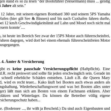
en stand es so zu lesen "der Bootsführer (Steuermann) muss ... geistig
6 Jahre
alt sein."
 12 Jahre, mit seinem eigenen Bombard 380 und seinem 5PS Yamaha
afen (hier gilt See
&
Binnen) und bis nach Cuxhafen fahren durfte,
t bei 12 km/h Geschwindigkeitslimit auf Lahn und Mosel noch nicht mal
euern konnte´....
ist heute im Bereich See zwar der 15PS Motor auch führerscheinfrei,
 Jahren dagegen, wird dort bei einem ehemals führerscheinfreien Motor
ausgegangen.
. 4. Ämter & Versicherung
ibt es
keine pauschale Versicherungspflicht
(Haftpflicht). Eine
.d.R. recht preiswert und sollte für jeden erschwinglich sein. Gerade im
r schnell erhebliche Schäden entstehen. Läuft z.B. die Queen Mary
ird es recht teuer... Kako läuft bei Booten auch etwas anders als
ngshaftung, Wiederbeschaffungswert und was bei Booten alles unter
ager) läßt man sich am Besten von einem Fachmann erklären. Aber
lätzen und Winterlager. Da können die Betreiber völlig eigene
sicherungsschutz haben...
e. (Bodensee ..., ihr wißt ja Bescheid.) Da sind auch Eigenbauten und