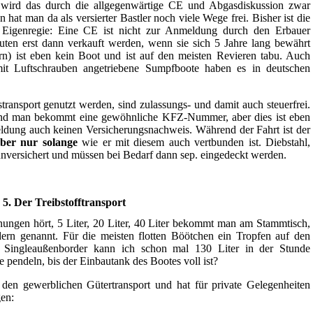
 wird das durch die allgegenwärtige CE und Abgasdiskussion zwar
hat man da als versierter Bastler noch viele Wege frei. Bisher ist die
 Eigenregie: Eine CE ist nicht zur Anmeldung durch den Erbauer
bauten erst dann verkauft werden, wenn sie sich 5 Jahre lang bewährt
ern) ist eben kein Boot und ist auf den meisten Revieren tabu. Auch
mit Luftschrauben angetriebene Sumpfboote haben es in deutschen
transport genutzt werden, sind zulassungs- und damit auch steuerfrei.
nd man bekommt eine gewöhnliche KFZ-Nummer, aber dies ist eben
ldung auch keinen Versicherungsnachweis. Während der Fahrt ist der
ber nur solange
wie er mit diesem auch vertbunden ist. Diebstahl,
versichert und müssen bei Bedarf dann sep. eingedeckt werden.
. 5. Der Treibstofftransport
ungen hört, 5 Liter, 20 Liter, 40 Liter bekommt man am Stammtisch,
ern genannt. Für die meisten flotten Böötchen ein Tropfen auf den
en Singleaußenborder kann ich schon mal 130 Liter in der Stunde
 pendeln, bis der Einbautank des Bootes voll ist?
r den gewerblichen Gütertransport und hat für private Gelegenheiten
en: