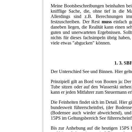
Meine Bootsbeschreibungen beinhalten bei
knifflige Sache, die, ohne tief in die M
Allerdings sind z.B. Berechnungen im
festzuschreiben. Der Rest
muss
einfach 
daneben liegen, die Realität kann einen s
guten und unerwarteten Ergebnissen. Sollt
nichts für dieses fachsimpeln übrig haben,
viele etwas "abgucken" können.
1. 3. SB
Der Unterschied See und Binnen. Hier gelt
Prinzipiell gilt an Bord von Booten ja: De
Tube sitzen oder auf den Wasserski stehen)
kann er jeden Mitfahrer zum Steuermann erk
Die Feinheiten findet sich im Detail. Hier 
bundesweit führerscheinfrei, (der Bodens
(Bodensee auch wieder abweichend), und 
15PS im Geltungsbereich See führerscheinfr
Bis zur Anhebung auf die heutigen 15PS hi