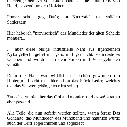
überzeugenden Art von Eike) nähte ich die Hülle brav von
Hand, passend um den Holzkern.
Immer schön gegenläufig im Kreuzstich mit solidem
Sattlergarn...
Hier habe ich "provisorisch" das Mundleder der alten Scheide
montiert....
..., aber diese billige industrielle Naht aus irgendeinem
Nylongeflecht gefiel mir ganz und gar nicht, so musste es
weichen und wurde nach dem Färben und Versiegeln neu
vernäht.
Denn die Naht war wirklich sehr schön geworden (im
Hintergrund sieht man hier schon das Stück Leder, welches
mal das Schwertgehänge werden sollte).
Zunächst wurde aber das Ortband montiert und es saß stramm
aber passend.
Alle Teile, die nun gefärbt werden sollten, waren fertig: Das
Gehänge, das Mundleder, das Mundband und natürlich wurde
auch der Griff abgeschliffen und abgeklebt.