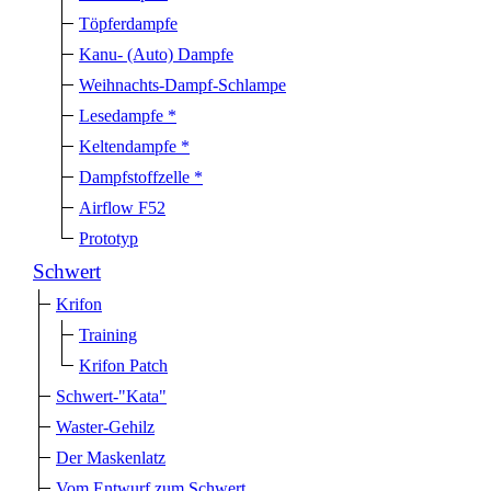
Töpferdampfe
Kanu- (Auto) Dampfe
Weihnachts-Dampf-Schlampe
Lesedampfe *
Keltendampfe *
Dampfstoffzelle *
Airflow F52
Prototyp
Schwert
Krifon
Training
Krifon Patch
Schwert-"Kata"
Waster-Gehilz
Der Maskenlatz
Vom Entwurf zum Schwert