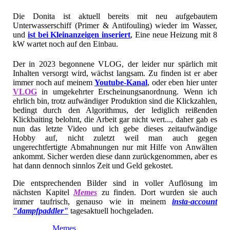
Die Donita ist aktuell bereits mit neu aufgebautem
Unterwasserschiff (Primer & Antifouling) wieder im Wasser,
und
ist bei Kleinanzeigen inseriert
, Eine neue Heizung mit 8
kW wartet noch auf den Einbau.
Der in 2023 begonnene VLOG, der leider nur spärlich mit
Inhalten versorgt wird, wächst langsam. Zu finden ist er aber
immer noch auf meinem
Youtube-Kanal
, oder eben hier unter
VLOG
in umgekehrter Erscheinungsanordnung. Wenn ich
ehrlich bin, trotz aufwändiger Produktion sind die Klickzahlen,
bedingt durch den Algorithmus, der lediglich reißenden
Klickbaiting belohnt, die Arbeit gar nicht wert..., daher gab es
nun das letzte Video und ich gebe dieses zeitaufwändige
Hobby auf, nicht zuletzt weil man auch gegen
ungerechtfertigte Abmahnungen nur mit Hilfe von Anwälten
ankommt. Sicher werden diese dann zurückgenommen, aber es
hat dann dennoch sinnlos Zeit und Geld gekostet.
Die entsprechenden Bilder sind in voller Auflösung im
nächsten Kapitel
Memes
zu finden. Dort wurden sie auch
immer taufrisch, genauso wie in meinem
insta-account
"dampfpaddler"
tagesaktuell hochgeladen.
Memes