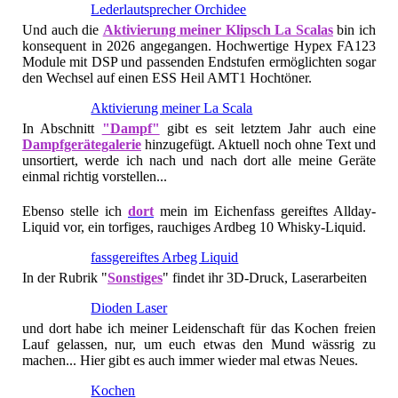
Lederlautsprecher Orchidee
Und auch die
Aktivierung meiner Klipsch La Scalas
bin ich
konsequent in 2026 angegangen. Hochwertige Hypex FA123
Module mit DSP und passenden Endstufen ermöglichten sogar
den Wechsel auf einen ESS Heil AMT1 Hochtöner.
Aktivierung meiner La Scala
In Abschnitt
"Dampf"
gibt es seit letztem Jahr auch eine
Dampfgerätegalerie
hinzugefügt. Aktuell noch ohne Text und
unsortiert, werde ich nach und nach dort alle meine Geräte
einmal richtig vorstellen...
Ebenso stelle ich
dort
mein im Eichenfass gereiftes Allday-
Liquid vor, ein torfiges, rauchiges Ardbeg 10 Whisky-Liquid.
fassgereiftes Arbeg Liquid
In der Rubrik "
Sonstiges
" findet ihr 3D-Druck, Laserarbeiten
Dioden Laser
und dort habe ich meiner Leidenschaft für das Kochen freien
Lauf gelassen, nur, um euch etwas den Mund wässrig zu
machen... Hier gibt es auch immer wieder mal etwas Neues.
Kochen