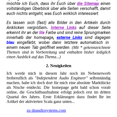
möchte ich Euch, dass ihr Euch über
die Sitemap
einen
vollständigen Überblick über alle Seiten verschafft, damit
euch nichts entgeht, was Euch wirklich interessiert.
Es lassen sich (fast) alle Bilder in den Artikeln durch
Anklicken vergrößern
.
Interne Links
auf dieser Seite
erkennt ihr an der
lila
Farbe und sind reine Sprungmarken
innerhalb der homepage
,
externe Links
sind dagegen
blau
eingefärbt, wobei dann letztere automatisch in
einem neuen Tab geöffnet werden.
(Mit * gekennzeichnete
Themen sind in Vorbereitung und enthalten bisher lediglich
einen Ausblick auf das Thema...)
2. Neuigkeiten
Ich werde mich in diesem Jahr noch im Nebenerwerb
freiberuflich als
"Independent Audio Engineer"
selbstständig
machen, habe ich doch dort für mich eine absolute Marktlücke
als Nische entdeckt. Die homepage geht bald schon vorab
online, die Geschäftsaufnahme erfolgt jedoch erst im dritten
Quartal des Jahres. Erste Erklärungen dazu findet Ihr im
Artikel der aktivierten Scala ganz unten...
zu dpaudiosystems.com