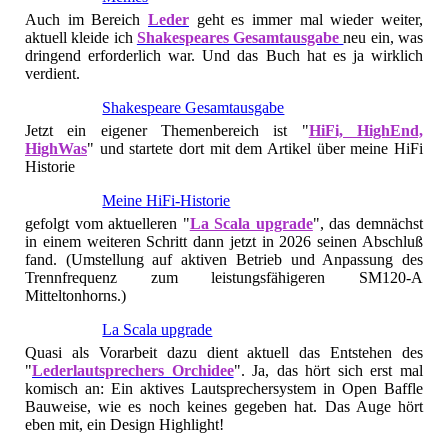
Auch im Bereich
Leder
geht es immer mal wieder weiter,
aktuell kleide ich
Shakespeares Gesamtausgabe
neu ein, was
dringend erforderlich war. Und das Buch hat es ja wirklich
verdient.
Shakespeare Gesamtausgabe
Jetzt ein eigener Themenbereich ist "
HiFi, HighEnd,
HighWas
" und startete dort mit dem Artikel über meine HiFi
Historie
Meine HiFi-Historie
gefolgt vom aktuelleren "
La Scala upgrade
", das demnächst
in einem weiteren Schritt dann jetzt in 2026 seinen Abschluß
fand. (Umstellung auf aktiven Betrieb und Anpassung des
Trennfrequenz zum leistungsfähigeren SM120-A
Mitteltonhorns.)
La Scala upgrade
Quasi als Vorarbeit dazu dient aktuell das Entstehen des
"
Lederlautsprechers Orchidee
". Ja, das hört sich erst mal
komisch an: Ein aktives Lautsprechersystem in Open Baffle
Bauweise, wie es noch keines gegeben hat. Das Auge hört
eben mit, ein Design Highlight!