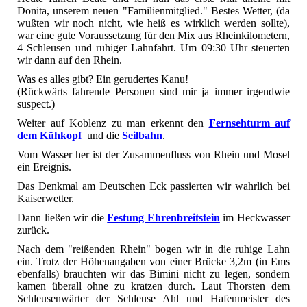
Donita, unserem neuen "Familienmitglied." Bestes Wetter, (da
wußten wir noch nicht, wie heiß es wirklich werden sollte),
war eine gute Voraussetzung für den Mix aus Rheinkilometern,
4 Schleusen und ruhiger Lahnfahrt. Um 09:30 Uhr steuerten
wir dann auf den Rhein.
Was es alles gibt? Ein gerudertes Kanu!
(Rückwärts fahrende Personen sind mir ja immer irgendwie
suspect.)
Weiter auf Koblenz zu man erkennt den
Fernsehturm auf
dem Kühkopf
und die
Seilbahn
.
Vom Wasser her ist der Zusammenfluss von Rhein und Mosel
ein Ereignis.
Das Denkmal am Deutschen Eck passierten wir wahrlich bei
Kaiserwetter.
Dann ließen wir die
Festung Ehrenbreitstein
im Heckwasser
zurück.
Nach dem "reißenden Rhein" bogen wir in die ruhige Lahn
ein. Trotz der Höhenangaben von einer Brücke 3,2m (in Ems
ebenfalls) brauchten wir das Bimini nicht zu legen, sondern
kamen überall ohne zu kratzen durch. Laut Thorsten dem
Schleusenwärter der Schleuse Ahl und Hafenmeister des