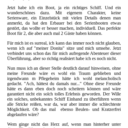
Jetzt habe ich ein Boot, ja ein richtiges Schiff. Und ein
wunderschönes dazu. Mit eigenem Charakter, keine
Serienware, ein Einzelstück mit vielen Details denen man
anmerkt, da hat den Erbauer bei den Serienbooten etwas
gestört, das wollte er besser machen, individuell. Das perfekte
Boot für 2, die aber auch mal 2 Gäste haben können.
Für mich ist es surreal, ich kann das immer noch nicht glauben,
wenn ich auf "meiner Donita" sitze und mich umsehe. Jetzt
verbindet uns schon das für mich aufregende Abenteuer dieser
Überführung, aber so richtig realisiert habe ich es noch nicht.
Nun muss ich an dieser Stelle deutlich darauf hinweisen, ohne
meine Freunde wäre es wohl ein Traum geblieben und
irgendwann m Pflegeheim hätte ich wohl melancholisch
gedacht. "Ach, hättest du damals nur..." Ohne diese Freunde
hätte es dann eben doch noch scheitern können und wäre
garantiert nicht ein solch tolles Erlebnis geworden. Der Wille
ein solches, unbekanntes Schiff Einhand zu überführen wenn
alle Stricke reißen, war da, war aber immer die schlechteste
Möglichkeit. Ob das mal ebenso Beulen- und Kratzerfrei
abgelaufen wäre?
Wem ginge nicht das Herz auf, wenn man hinterher unter