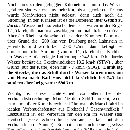
Noch kurz zu den geloggten Kilometern. Durch das Wasser
gefahren sind wir weitaus mehr km, als ausgewiesen. Erstens
wurde Manövrieren nicht geloggt, dann auch noch die
Strömung. In den Kanälen ist da die Differenz
über Grund
zu
durchs Wasser
nicht so entscheidend, das waren in der Regel
1-1,5 km/h, die man mal zuschlagen und mal abziehen müsste.
Aber der Rhein ist da schon eine andere Nummer. Fährt man
über Grund die ~200 km von Duisburg nach Lahnstein in
jedenfalls rund 26 h bei 1.500 U/min, dann beträgt bei
durchschnittlicher Strömung von rund 5,5 km/h die tatsächlich
im Wasser zurückgelegte Entfernung ~342 km. D.h. durchs
Wasser beträgt die Geschwindigkeit 13,2 km/h (STW) , über
Grund (auf der Karte) eben nur 7,7 km/h (SOG).
Damit lag
die Strecke, die das Schiff durchs Wasser fahren muss um
von Hoya nach Bad Ems nicht tatsächlich bei 545 km
sondern eher bei gesamt ~690 km...
Wichtig ist dieser Unterschied vor allem bei der
Verbrauchsberechnung. Man täte dem Schiff unrecht, wenn
man nur auf der Karte berechnet. Fährt man als Marschfahrt im
idealen Verbrauchsfenster aus Drehzahl / Geschwindikeit /
Lastzustand ist der Verbrauch für den km im Wasser stets
identisch, (viele rechnen hier eben auch einfach mit dem
Verbrauch pro Stunde). So hat man auch eine gewisse
Kontrolle, ob es dem Antrieb "gut" geht, Will man jedoch den