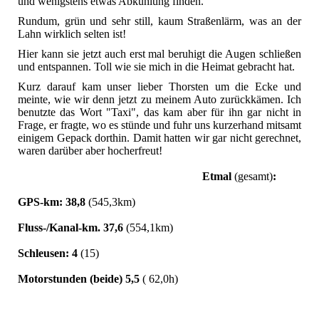
und wenigstens etwas Abkühlung finden.
Rundum, grün und sehr still, kaum Straßenlärm, was an der
Lahn wirklich selten ist!
Hier kann sie jetzt auch erst mal beruhigt die Augen schließen
und entspannen. Toll wie sie mich in die Heimat gebracht hat.
Kurz darauf kam unser lieber Thorsten um die Ecke und
meinte, wie wir denn jetzt zu meinem Auto zurückkämen. Ich
benutzte das Wort "Taxi", das kam aber für ihn gar nicht in
Frage, er fragte, wo es stünde und fuhr uns kurzerhand mitsamt
einigem Gepack dorthin. Damit hatten wir gar nicht gerechnet,
waren darüber aber hocherfreut!
Etmal
(gesamt)
:
GPS-km: 38,8
(545,3km)
Fluss-/Kanal-km. 37,6
(554,1km)
Schleusen: 4
(15)
Motorstunden (beide) 5,5
( 62,0h)