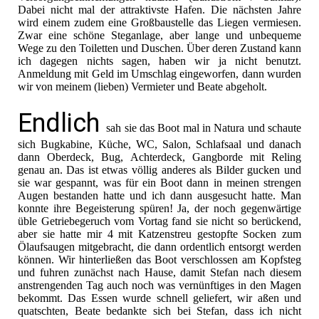
Dabei nicht mal der attraktivste Hafen. Die nächsten Jahre
wird einem zudem eine Großbaustelle das Liegen vermiesen.
Zwar eine schöne Steganlage, aber lange und unbequeme
Wege zu den Toiletten und Duschen. Über deren Zustand kann
ich dagegen nichts sagen, haben wir ja nicht benutzt.
Anmeldung mit Geld im Umschlag eingeworfen, dann wurden
wir von meinem (lieben) Vermieter und Beate abgeholt.
Endlich
sah sie das Boot mal in Natura und schaute
sich Bugkabine, Küche, WC, Salon, Schlafsaal und danach
dann Oberdeck, Bug, Achterdeck, Gangborde mit Reling
genau an. Das ist etwas völlig anderes als Bilder gucken und
sie war gespannt, was für ein Boot dann in meinen strengen
Augen bestanden hatte und ich dann ausgesucht hatte. Man
konnte ihre Begeisterung spüren! Ja, der noch gegenwärtige
üble Getriebegeruch vom Vortag fand sie nicht so berückend,
aber sie hatte mir 4 mit Katzenstreu gestopfte Socken zum
Ölaufsaugen mitgebracht, die dann ordentlich entsorgt werden
können. Wir hinterließen das Boot verschlossen am Kopfsteg
und fuhren zunächst nach Hause, damit Stefan nach diesem
anstrengenden Tag auch noch was vernünftiges in den Magen
bekommt. Das Essen wurde schnell geliefert, wir aßen und
quatschten, Beate bedankte sich bei Stefan, dass ich nicht