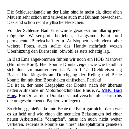
Die Schleusenkanäle an der Lahn sind ja meist alt, diese alten
Mauern sehr schön und teilweise auch mit Blumen bewachsen.
Das sind schon recht idyllische Fleckchen.
Vor der Schleuse Bad Ems wurde geradezu tumultartig jeder
mögliche Wassersport betrieben, Langsame Fahrt und
permanente Bereitschaft zum Aufstoppen verhindern aber
weitere Fotos, auch stellte das Handy mehrfach wegen
Überhitzung den Dienst ein, obwohl es stets schattig lag.
In Bad Ems angekommen fuhren wir noch ein HOB Manöver
(Hut über Bord). Hier konnte Donita zeigen wie wie handlich
sich doch zu manövrieren ist. Nach 1 1/2 Drehkreisen lag
Beates Hut längseits am Durchgang der Reling und Beate
konnte ihn mit dem Bootshaken einfischen. Perfekt!
Da ist er, der neue Liegeplatz der Donita, nach der überaus
netten Aufnahme im Motorbootclub Bad Ems e.V.,
MBC Bad
Ems
. Ein Ort an dem Donita erst mal verschnaufen darf, (bis
die umgeschriebenen Papiere vorliegen).
So richtig genießen konnte Beate die Fahrt gar nicht, dazu war
es zu heiß und wie einen die mentalen Belastungen bei einer
neuen Arbeitsstelle "dämpfen", muss ich auch nicht weiter
vertiefen. Jedenfalls konnte sie "ihre" Badeplattform genießen