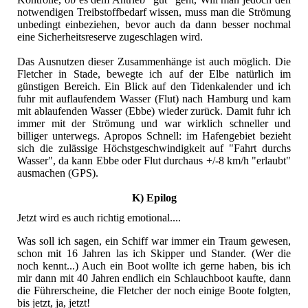
notwendigen Treibstoffbedarf wissen, muss man die Strömung
unbedingt einbeziehen, bevor auch da dann besser nochmal
eine Sicherheitsreserve zugeschlagen wird.
Das Ausnutzen dieser Zusammenhänge ist auch möglich. Die
Fletcher in Stade, bewegte ich auf der Elbe natürlich im
günstigen Bereich. Ein Blick auf den Tidenkalender und ich
fuhr mit auflaufendem Wasser (Flut) nach Hamburg und kam
mit ablaufenden Wasser (Ebbe) wieder zurück. Damit fuhr ich
immer mit der Strömung und war wirklich schneller und
billiger unterwegs. Apropos Schnell: im Hafengebiet bezieht
sich die zulässige Höchstgeschwindigkeit auf "Fahrt durchs
Wasser", da kann Ebbe oder Flut durchaus +/-8 km/h "erlaubt"
ausmachen (GPS).
K) Epilog
Jetzt wird es auch richtig emotional....
Was soll ich sagen, ein Schiff war immer ein Traum gewesen,
schon mit 16 Jahren las ich Skipper und Stander. (Wer die
noch kennt...) Auch ein Boot wollte ich gerne haben, bis ich
mir dann mit 40 Jahren endlich ein Schlauchboot kaufte, dann
die Führerscheine, die Fletcher der noch einige Boote folgten,
bis jetzt, ja, jetzt!