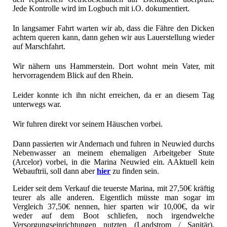
Jede Kontrolle wird im Logbuch mit i.O. dokumentiert.
In langsamer Fahrt warten wir ab, dass die Fähre den Dicken
achtern queren kann, dann gehen wir aus Lauerstellung wieder
auf Marschfahrt.
Wir nähern uns Hammerstein. Dort wohnt mein Vater, mit
hervorragendem Blick auf den Rhein.
Leider konnte ich ihn nicht erreichen, da er an diesem Tag
unterwegs war.
Wir fuhren direkt vor seinem Häuschen vorbei.
Dann passierten wir Andernach und fuhren in Neuwied durchs
Nebenwasser an meinem ehemaligen Arbeitgeber Stute
(Arcelor) vorbei, in die Marina Neuwied ein. AAktuell kein
Webauftrii, soll dann aber
hier
zu finden sein.
Leider seit dem Verkauf die teuerste Marina, mit 27,50€ kräftig
teurer als alle anderen. Eigentlich müsste man sogar im
Vergleich 37,50€ nennen, hier sparten wir 10,00€, da wir
weder auf dem Boot schliefen, noch irgendwelche
Versorgungseinrichtungen nutzten (Landstrom / Sanitär).