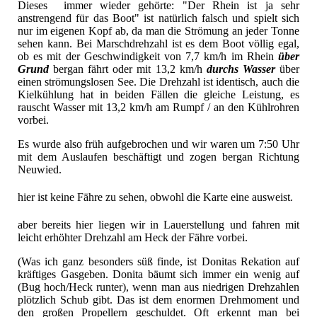
Dieses immer wieder gehörte: "Der Rhein ist ja sehr
anstrengend für das Boot" ist natürlich falsch und spielt sich
nur im eigenen Kopf ab, da man die Strömung an jeder Tonne
sehen kann. Bei Marschdrehzahl ist es dem Boot völlig egal,
ob es mit der Geschwindigkeit von 7,7 km/h im Rhein
über
Grund
bergan fährt oder mit 13,2 km/h
durchs Wasser
über
einen strömungslosen See. Die Drehzahl ist identisch, auch die
Kielkühlung hat in beiden Fällen die gleiche Leistung, es
rauscht Wasser mit 13,2 km/h am Rumpf / an den Kühlrohren
vorbei.
Es wurde also früh aufgebrochen und wir waren um 7:50 Uhr
mit dem Auslaufen beschäftigt und zogen bergan Richtung
Neuwied.
hier ist keine Fähre zu sehen, obwohl die Karte eine ausweist.
aber bereits hier liegen wir in Lauerstellung und fahren mit
leicht erhöhter Drehzahl am Heck der Fähre vorbei.
(Was ich ganz besonders süß finde, ist Donitas Rekation auf
kräftiges Gasgeben. Donita bäumt sich immer ein wenig auf
(Bug hoch/Heck runter), wenn man aus niedrigen Drehzahlen
plötzlich Schub gibt. Das ist dem enormen Drehmoment und
den großen Propellern geschuldet. Oft erkennt man bei