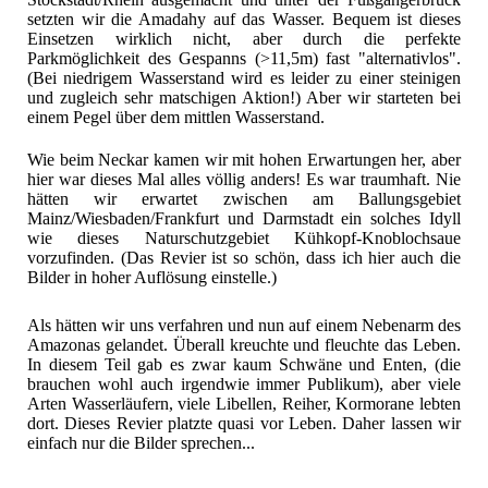
setzten wir die Amadahy auf das Wasser. Bequem ist dieses
Einsetzen wirklich nicht, aber durch die perfekte
Parkmöglichkeit des Gespanns (>11,5m) fast "alternativlos".
(Bei niedrigem Wasserstand wird es leider zu einer steinigen
und zugleich sehr matschigen Aktion!) Aber wir starteten bei
einem Pegel über dem mittlen Wasserstand.
Wie beim Neckar kamen wir mit hohen Erwartungen her, aber
hier war dieses Mal alles völlig anders! Es war traumhaft. Nie
hätten wir erwartet zwischen am Ballungsgebiet
Mainz/Wiesbaden/Frankfurt und Darmstadt ein solches Idyll
wie dieses Naturschutzgebiet Kühkopf-Knoblochsaue
vorzufinden. (Das Revier ist so schön, dass ich hier auch die
Bilder in hoher Auflösung einstelle.)
Als hätten wir uns verfahren und nun auf einem Nebenarm des
Amazonas gelandet. Überall kreuchte und fleuchte das Leben.
In diesem Teil gab es zwar kaum Schwäne und Enten, (die
brauchen wohl auch irgendwie immer Publikum), aber viele
Arten Wasserläufern, viele Libellen, Reiher, Kormorane lebten
dort. Dieses Revier platzte quasi vor Leben. Daher lassen wir
einfach nur die Bilder sprechen...