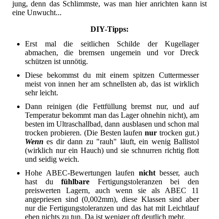
jung, denn das Schlimmste, was man hier anrichten kann ist
eine Unwucht...
DIY-Tipps:
Erst mal die seitlichen Schilde der Kugellager
abmachen, die bremsen ungemein und vor Dreck
schützen ist unnötig.
Diese bekommst du mit einem spitzen Cuttermesser
meist von innen her am schnellsten ab, das ist wirklich
sehr leicht.
Dann reinigen (die Fettfüllung bremst nur, und auf
Temperatur bekommt man das Lager ohnehin nicht), am
besten im Ultraschallbad, dann ausblasen und schon mal
trocken probieren. (Die Besten laufen
nur
trocken gut.)
Wenn
es dir dann zu "rauh" läuft, ein wenig Ballistol
(wirklich nur ein Hauch) und sie schnurren richtig flott
und seidig weich.
Hohe ABEC-Bewertungen laufen
nicht
besser, auch
hast du
fühlbare
Fertigungstoleranzen bei den
preiswerten Lagern, auch wenn sie als ABEC 11
angepriesen sind (0,002mm), diese Klassen sind aber
nur die Fertigungstoleranzen und das hat mit Leichtlauf
eben nichts zu tun. Da ist weniger oft deutlich mehr.