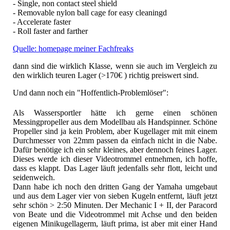
- Single, non contact steel shield
- Removable nylon ball cage for easy cleaningd
- Accelerate faster
- Roll faster and farther
Quelle: homepage meiner Fachfreaks
dann sind die wirklich Klasse, wenn sie auch im Vergleich zu
den wirklich teuren Lager (>170€ ) richtig preiswert sind.
Und dann noch ein "Hoffentlich-Problemlöser":
Als Wassersportler hätte ich gerne einen schönen
Messingpropeller aus dem Modellbau als Handspinner. Schöne
Propeller sind ja kein Problem, aber Kugellager mit mit einem
Durchmesser von 22mm passen da einfach nicht in die Nabe.
Dafür benötige ich ein sehr kleines, aber dennoch feines Lager.
Dieses werde ich dieser Videotrommel entnehmen, ich hoffe,
dass es klappt. Das Lager läuft jedenfalls sehr flott, leicht und
seidenweich.
Dann habe ich noch den dritten Gang der Yamaha umgebaut
und aus dem Lager vier von sieben Kugeln entfernt, läuft jetzt
sehr schön > 2:50 Minuten. Der Mechanic I + II, der Paracord
von Beate und die Videotrommel mit Achse und den beiden
eigenen Minikugellagerm, läuft prima, ist aber mit einer Hand