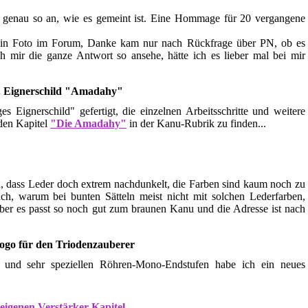
d genau so an, wie es gemeint ist. Eine Hommage für 20 vergangene
ein Foto im Forum, Danke kam nur nach Rückfrage über PN, ob es
 mir die ganze Antwort so ansehe, hätte ich es lieber mal bei mir
. Eignerschild "Amadahy"
s Eignerschild" gefertigt, die einzelnen Arbeitsschritte und weitere
nden Kapitel
"Die Amadahy"
in der Kanu-Rubrik zu finden...
len, dass Leder doch extrem nachdunkelt, die Farben sind kaum noch zu
uch, warum bei bunten Sätteln meist nicht mit solchen Lederfarben,
Aber es passt so noch gut zum braunen Kanu und die Adresse ist nach
Logo für den Triodenzauberer
 und sehr speziellen Röhren-Mono-Endstufen habe ich ein neues
eigenen Verstärker-Kapitel.