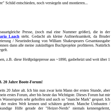
re" Schild entschieden, noch versiegeln und montieren...
auartgleiche Presse, (noch mal eine Nummer größer), die in der
Maria Laach
steht. Gedacht als kleine Aufmerksamkeit, da Bruder
aurierung / Neueindeckung von William Shakespeares Gesamtausgabe
können dann alle meine zukünftigen Buchprojekte profitieren. Natürlich
gelt.
nen, z.B. diese Heißprägepresse aus ~1890, gasbeheizt und weit über 1
3. 20 Jahre Boote-Forum!
its 20 Jahre alt. Ich bin nun zwar kein Mann der ersten Stunde, aber
mein erstes Forum, aber bis heute das Wichtigste. Dieses Forum hat mir
des Wassersports sehr geholfen und auch so "manche Mark" gespart. Ich
in der realen Welt kennen und schätzen gelernt. Manche Umbauten /
kundige Hilfe gerade der "Heizer-Nerds" niemals kennengelernt,