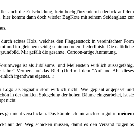
fiel auch die Entscheidung, kein hochglänzendernLederlack auf dem
, hier kommt dann doch wieder BagKote mit seinem Seidenglanz zur
aus.
durch echtes Holz, welches den Flaggenstock in vereinfachter Form
rimmt und im gleichem seidig schimmerndem Lederfinish. Die natürliche
grundbild. Mir gefällt die gesamte, Cartoon-artige Anmutung.
 Forumwegs ist als Jubiläums- und Meilenstein wirklich aussagefähig,
0 Jahre" Vermerk auf das Bild. (Und mit dem "Auf und Ab" dieses
inlich irgendwas eigenes...)
 Logo als Signatur stört wirklich nicht. Wie geplant angepasst und
hön in der dunklen Spiegelung der hohen Bäume eingearbeitet, ist sie
pt nicht.
 es gar nicht verschicken. Das könnte ich mir auch sehr gut in
meinem
ckt auf den Weg schicken müssen, damit es den Versand folgenlos