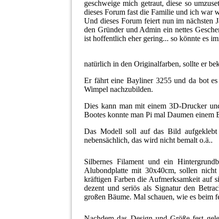
geschweige mich getraut, diese so umzuset
dieses Forum fast die Familie und ich war 
Und dieses Forum feiert nun im nächsten J
den Gründer und Admin ein nettes Geschenk
ist hoffentlich eher gering... so könnte es 
natürlich in den Originalfarben, sollte er 
Er fährt eine Bayliner 3255 und da bot es
Wimpel nachzubilden.
Dies kann man mit einem 3D-Drucker und e
Bootes konnte man Pi mal Daumen einem B
Das Modell soll auf das Bild aufgekleb
nebensächlich, das wird nicht bemalt o.ä..
Silbernes Filament und ein Hintergrundb
Alubondplatte mit 30x40cm, sollen nicht
kräftigen Farben die Aufmerksamkeit auf si
dezent und seriös als Signatur den Betrac
großen Bäume. Mal schauen, wie es beim f
Nachdem das Design und Größe fest geleg