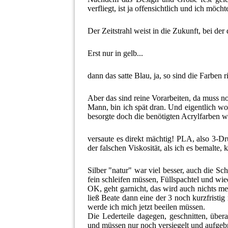
verfliegt, ist ja offensichtlich und ich möc
Der Zeitstrahl weist in die Zukunft, bei der 
Erst nur in gelb...
dann das satte Blau, ja, so sind die Farben r
Aber das sind reine Vorarbeiten, da muss no
Mann, bin ich spät dran. Und eigentlich wol
besorgte doch die benötigten Acrylfarben w
versaute es direkt mächtig! PLA, also 3-Dr
der falschen Viskosität, als ich es bemalte,
Silber "natur" war viel besser, auch die S
fein schleifen müssen, Füllspachtel und wiede
OK, geht garnicht, das wird auch nichts me
ließ Beate dann eine der 3 noch kurzfristig
werde ich mich jetzt beeilen müssen.
Die Lederteile dagegen, geschnitten, über
und müssen nur noch versiegelt und aufgeb