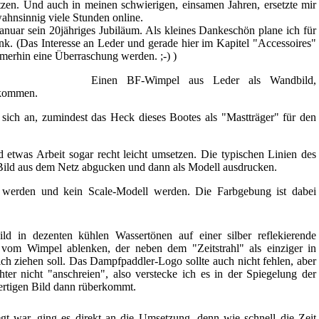
zen. Und auch in meinen schwierigen, einsamen Jahren, ersetzte mir
wahnsinnig viele Stunden online.
anuar sein 20jähriges Jubiläum. Als kleines Dankeschön plane ich für
. (Das Interesse an Leder und gerade hier im Kapitel "Accessoires"
immerhin eine Überraschung werden. ;-) )
Einen BF-Wimpel aus Leder als Wandbild,
bekommen.
 sich an, zumindest das Heck dieses Bootes als "Mastträger" für den
twas Arbeit sogar recht leicht umsetzen. Die typischen Linien des
ild aus dem Netz abgucken und dann als Modell ausdrucken.
t werden und kein Scale-Modell werden. Die Farbgebung ist dabei
ild in dezenten kühlen Wassertönen auf einer silber reflekierende
 vom Wimpel ablenken, der neben dem "Zeitstrahl" als einziger in
ch ziehen soll. Das Dampfpaddler-Logo sollte auch nicht fehlen, aber
hter nicht "anschreien", also verstecke ich es in der Spiegelung der
ertigen Bild dann rüberkommt.
t war, ging es direkt an die Umsetzung, denn wie schnell die Zeit