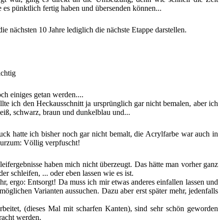
hte es pünktlich fertig haben und übersenden können...
die nächsten 10 Jahre lediglich die nächste Etappe darstellen.
ichtig
ch einiges getan werden....
lte ich den Heckausschnitt ja ursprünglich gar nicht bemalen, aber ich
eiß, schwarz, braun und dunkelblau und...
uck hatte ich bisher noch gar nicht bemalt, die Acrylfarbe war auch in
 kurzum: Völlig verpfuscht!
chleifergebnisse haben mich nicht überzeugt. Das hätte man vorher ganz
r schleifen, ... oder eben lassen wie es ist.
hr, ergo: Entsorgt! Da muss ich mir etwas anderes einfallen lassen und
 möglichen Varianten aussuchen. Dazu aber erst später mehr, jedenfalls
arbeitet, (dieses Mal mit scharfen Kanten), sind sehr schön geworden
racht werden.