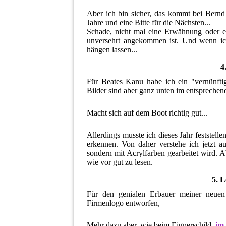
Aber ich bin sicher, das kommt bei Bern
Jahre und eine Bitte für die Nächsten...
Schade, nicht mal eine Erwähnung oder 
unversehrt angekommen ist. Und wenn ich
hängen lassen...
4
Für Beates Kanu habe ich ein "vernünftige
Bilder sind aber ganz unten im entspreche
Macht sich auf dem Boot richtig gut...
Allerdings musste ich dieses Jahr feststel
erkennen. Von daher verstehe ich jetzt a
sondern mit Acrylfarben gearbeitet wird. 
wie vor gut zu lesen.
5. 
Für den genialen Erbauer meiner neuen
Firmenlogo entworfen,
Mehr dazu aber, wie beim Eignerschild,
im 