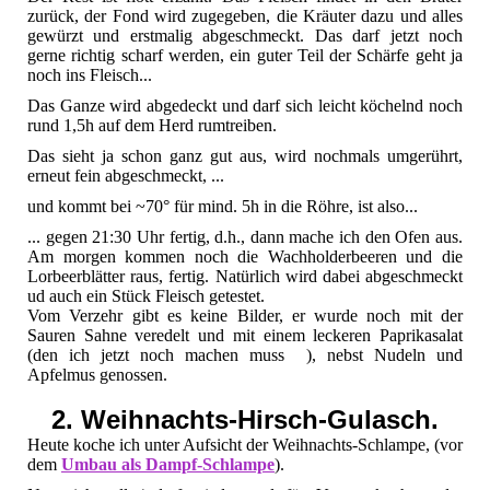
zurück, der Fond wird zugegeben, die Kräuter dazu und alles
gewürzt und erstmalig abgeschmeckt. Das darf jetzt noch
gerne richtig scharf werden, ein guter Teil der Schärfe geht ja
noch ins Fleisch...
Das Ganze wird abgedeckt und darf sich leicht köchelnd noch
rund 1,5h auf dem Herd rumtreiben.
Das sieht ja schon ganz gut aus, wird nochmals umgerührt,
erneut fein abgeschmeckt, ...
und kommt bei ~70° für mind. 5h in die Röhre, ist also...
... gegen 21:30 Uhr fertig, d.h., dann mache ich den Ofen aus.
Am morgen kommen noch die Wachholderbeeren und die
Lorbeerblätter raus, fertig. Natürlich wird dabei abgeschmeckt
ud auch ein Stück Fleisch getestet.
Vom Verzehr gibt es keine Bilder, er wurde noch mit der
Sauren Sahne veredelt und mit einem leckeren Paprikasalat
(den ich jetzt noch machen muss ), nebst Nudeln und
Apfelmus genossen.
2. Weihnachts-Hirsch-Gulasch.
Heute koche ich unter Aufsicht der Weihnachts-Schlampe, (vor
dem
Umbau als Dampf-Schlampe
).