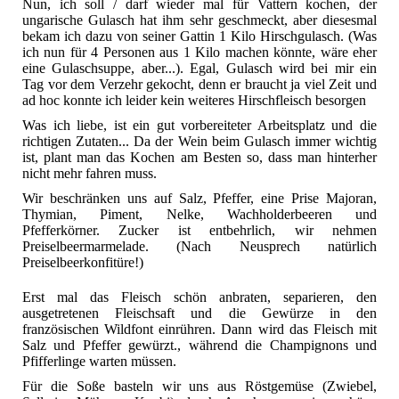
Nun, ich soll / darf wieder mal für Vattern kochen, der
ungarische Gulasch hat ihm sehr geschmeckt, aber diesesmal
bekam ich dazu von seiner Gattin 1 Kilo Hirschgulasch. (Was
ich nun für 4 Personen aus 1 Kilo machen könnte, wäre eher
eine Gulaschsuppe, aber...). Egal, Gulasch wird bei mir ein
Tag vor dem Verzehr gekocht, denn er braucht ja viel Zeit und
ad hoc konnte ich leider kein weiteres Hirschfleisch besorgen
Was ich liebe, ist ein gut vorbereiteter Arbeitsplatz und die
richtigen Zutaten... Da der Wein beim Gulasch immer wichtig
ist, plant man das Kochen am Besten so, dass man hinterher
nicht mehr fahren muss.
Wir beschränken uns auf Salz, Pfeffer, eine Prise Majoran,
Thymian, Piment, Nelke, Wachholderbeeren und
Pfefferkörner. Zucker ist entbehrlich, wir nehmen
Preiselbeermarmelade. (Nach Neusprech natürlich
Preiselbeerkonfitüre!)
Erst mal das Fleisch schön anbraten, separieren, den
ausgetretenen Fleischsaft und die Gewürze in den
französischen Wildfont einrühren. Dann wird das Fleisch mit
Salz und Pfeffer gewürzt., während die Champignons und
Pfifferlinge warten müssen.
Für die Soße basteln wir uns aus Röstgemüse (Zwiebel,