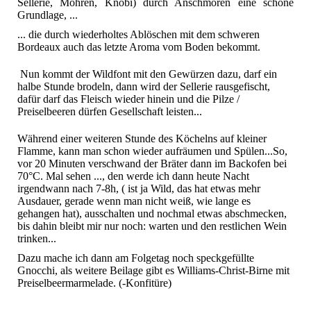
Sellerie, Möhren, Knobi) durch Anschmoren eine schöne
Grundlage, ...
... die durch wiederholtes Ablöschen mit dem schweren
Bordeaux auch das letzte Aroma vom Boden bekommt.
Nun kommt der Wildfont mit den Gewürzen dazu, darf ein
halbe Stunde brodeln, dann wird der Sellerie rausgefischt,
dafür darf das Fleisch wieder hinein und die Pilze /
Preiselbeeren dürfen Gesellschaft leisten...
Während einer weiteren Stunde des Köchelns auf kleiner
Flamme, kann man schon wieder aufräumen und Spülen...
So,
vor 20 Minuten verschwand der Bräter dann im Backofen bei
70°C. Mal sehen ..., den werde ich dann heute Nacht
irgendwann nach 7-8h, ( ist ja Wild, das hat etwas mehr
Ausdauer, gerade wenn man nicht weiß, wie lange es
gehangen hat), ausschalten und nochmal etwas abschmecken,
bis dahin bleibt mir nur noch: warten und den restlichen Wein
trinken...
Dazu mache ich dann am Folgetag noch speckgefüllte
Gnocchi, als weitere Beilage gibt es Williams-Christ-Birne mit
Preiselbeermarmelade. (-Konfitüre)