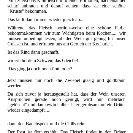
Nun zuerst das Rindfleisch in kleinen Portionen, nacheinander
scharf anbraten und darauf achten, dass sie eine schöne
"Kruste" bekommen.
Das läuft dann immer wieder gleich ab...
Während das Fleisch portionsweise eine schöne Farbe
bekommt,kommen wir zum Wichtigsten beim Kochen...., wir
müssen unbedingt testen, ob der Wein gut genug für unser
Gulasch ist, und erfreuen uns am Geruch der Kocharie...
Ist das Rind dann geschafft,
widerfährt dem Schwein das Gleiche!
Das ging ja doch noch flott, oder?
Jetzt müssen nur noch die Zwiebel glasig und goldbraun
werden...
Da sich zuvor ja herausgestellt hat, dass der Wein unseren
Ansprüchen gerade noch genügt, wird nun mehrfach
"gelöscht" und dann ewin halber Liter geruhsam auf ein Drittel
wieder eingedampft, ...
dann den Bauchspeck und die Chilis rein...
Der Rest ist flott erzählt. Das Fleisch findet in den Bräter